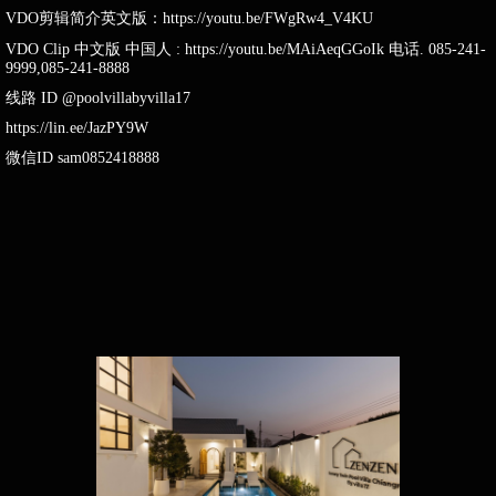
VDO剪辑简介英文版：https://youtu.be/FWgRw4_V4KU
VDO Clip 中文版 中国人 : https://youtu.be/MAiAeqGGoIk 电话. 085-241-
9999,085-241-8888
线路 ID @poolvillabyvilla17
https://lin.ee/JazPY9W
微信ID sam0852418888