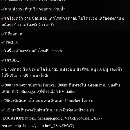
✅ลานสังสรรค์สุดชิว รอบสระว่ายน้ำ
✅เครื่องครัว จานช้อนส้อม เตาไฟฟ้า เตาอบ ไมโครเวฟ เครื่องชงกาแฟ
หม้อหุงข้าว เครื่องซักผ้า เตารีด
✅มีที่จอดรถ
✅ Netflix
✅เครื่องเสียงพร้อมลำโพงBluetooth
✅เตาBBQ
✅ผ้าเช็ดตัว ผ้าเช็ดผม ไดร์เป่าผม แปรงฟัน-ยาสีฟัน สบู่ แชมพู รองเท้า
ใส่ในวิลล่า ฟรี ขนม น้ำดื่ม
✅900 ม ห่างจากCentral Festival 300mเดินทางไป Green mall ของกิน
เพียบ KFC Shabugu สุกี้ช้างเผือก EV station
✅20นาทีเดินทางไปถนนคนเดินและ JJ market โดยรถ
✅ 15 นาทีเดินทางไปย่านนิมมานเหมินท์และห้างเมย่า
LOCATION: https://maps.app.goo.gl/VFGdJyo4dzsHQX3k7
zen zen clip: https://youtu.be/J_7Sc4FlvWQ