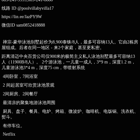
线路 ID @poolvillabyvilla17
https://lin.ee/JazPY9W
微信ID sam0852418888
禅宗-豪华泳池别墅起价为8,900泰铢/8人，最多可容纳13人。它由2栋房
屋组成。后者在同一地区 - 来2个家庭，甚至更私密。
距离清迈中央百货公司仅900米的极简主义私人泳池别墅最多可容纳13
人（11900B/8人）。 2个游泳池，一儿童一成人，3*9 m，深度1.2 m，
儿童游泳池3*4 m，深度75 cm，带喷射系统
4间卧室，7间浴室
2 间起居室可欣赏泳池景观
2间厨房、2间餐厅
最清凉的聚集地游泳池周围
厨具、盘子、餐具、电炉、烤箱、微波炉、咖啡机、电饭锅、洗衣机、
熨斗。
有停车位。
Netflix