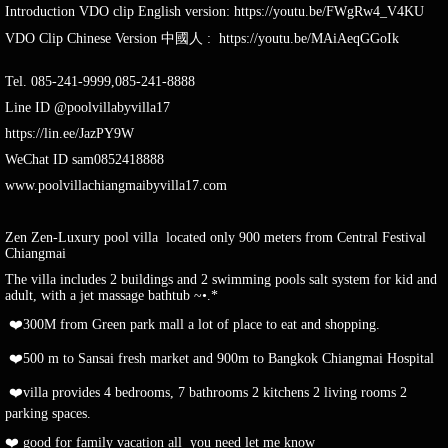
Introduction VDO clip English version: https://youtu.be/FWgRw4_V4KU
VDO Clip Chinese Version 中國人 : https://youtu.be/MAiAeqGGoIk
Tel. 085-241-9999,085-241-8888
Line ID @poolvillabyvilla17
https://lin.ee/JazPY9W
WeChat ID sam0852418888
www.poolvillachiangmaibyvilla17.com
Zen Zen-Luxury pool villa located only 900 meters from Central Festival
Chiangmai
The villa includes 2 buildings and 2 swimming pools salt system for kid and
adult, with a jet massage bathtub ~•.*
❤️300M from Green park mall a lot of place to eat and shopping.
❤️500 m to Sansai fresh market and 900m to Bangkok Chiangmai Hospital
❤️villa provides 4 bedrooms, 7 bathrooms 2 kitchens 2 living rooms 2
parking spaces.
❤️ good for family vacation all you need let me know