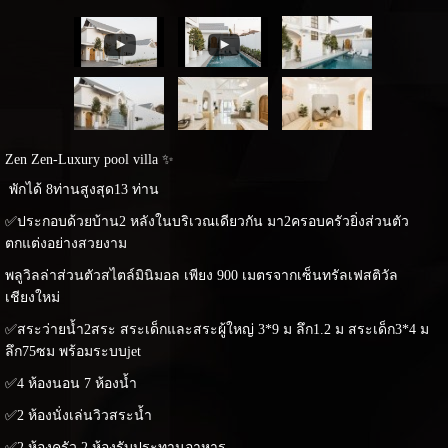
Zen Zen-Luxury pool villa ✨
พักได้ 8ท่านสูงสุด13 ท่าน
✅ประกอบด้วยบ้าน2 หลังในบริเวณเดียวกัน มา2ครอบครัวยิ่งส่วนตัว
ตกแต่งอย่างสวยงาม
พลูวิลล่าส่วนตัวสไตล์มินิมอล เพียง 900 เมตรจากเซ็นทรัลเฟสติวัล
เชียงใหม่
✅สระว่ายน้ำ2สระ สระเด็กและสระผู้ใหญ่ 3*9 ม ลึก1.2 ม สระเด็ก3*4 ม
ลึก75ซม พร้อมระบบjet
✅4 ห้องนอน 7 ห้องน้ำ
✅2 ห้องนั่งเล่นวิวสระน้ำ
✅2 ห้องครัว 2 ห้องรับประทานอาหาร