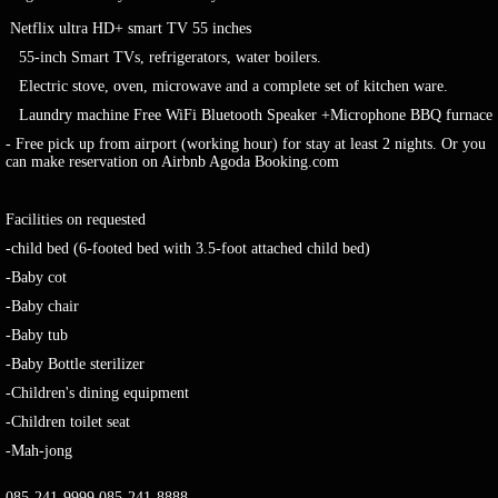
Netflix ultra HD+ smart TV 55 inches
55-inch Smart TVs, refrigerators, water boilers.
Electric stove, oven, microwave and a complete set of kitchen ware.
Laundry machine Free WiFi Bluetooth Speaker +Microphone BBQ furnace
- Free pick up from airport (working hour) for stay at least 2 nights. Or you
can make reservation on Airbnb Agoda Booking.com
Facilities on requested
-child bed (6-footed bed with 3.5-foot attached child bed)
-Baby cot
-Baby chair
-Baby tub
-Baby Bottle sterilizer
-Children's dining equipment
-Children toilet seat
-Mah-jong
085-241-9999,085-241-8888